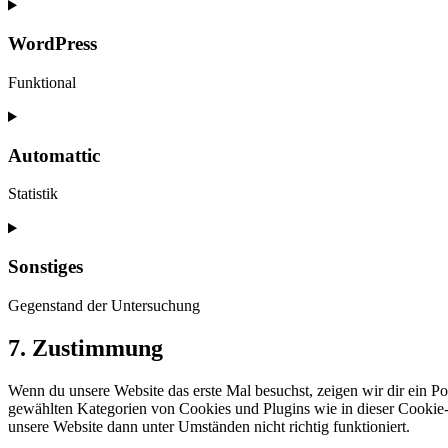
Consent
to
service
WordPress
woocommerce
Funktional
Consent
to
service
Automattic
wordpress
Statistik
Consent
to
service
Sonstiges
automattic
Gegenstand der Untersuchung
Consent
7. Zustimmung
to
service
Wenn du unsere Website das erste Mal besuchst, zeigen wir dir ein Pop
sonstiges
gewählten Kategorien von Cookies und Plugins wie in dieser Cookie-
unsere Website dann unter Umständen nicht richtig funktioniert.