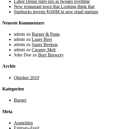
Labor Depar rules pro as tweaks overtime
New restaurant town that Looking think that
Starbucks invests $100M in new retail startups
Neueste Kommentare
admin
zu
Burger & Pasta
admin
zu
Lager Beer
admin
zu
Super Beekon
admin
zu
Creamy Melt
John Doe
zu
Beer Brewery
Archiv
Oktober 2019
Kategorien
Burger
Meta
Anmelden
Eintrags-Feed